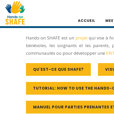
Please
Aller au contenu principal
note:
This
ACCUEIL
MEE
website
includes
Hands-on SHAFE est un
projet
qui vise à fo
an
bénévoles, les soignants et les parents
accessibility
communautés ou pour développer une
ENT
system.
Press
QU'EST-CE QUE SHAFE?
VIS
Control-
F11
to
TUTORIAL: HOW TO USE THE HANDS-
adjust
the
MANUEL POUR PARTIES PRENANTES E
website