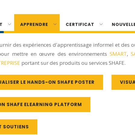
T
APPRENDRE
CERTIFICAT
NOUVELL
urnir des expériences d'apprentissage informel et des o
, pour mettre en œuvre des environnements
SMART
,
S
REPRISE
portant sur des produits ou services SHAFE.
UALISER LE HANDS-ON SHAFE POSTER
VISUA
ON SHAFE ELEARNING PLATFORM
T SOUTIENS