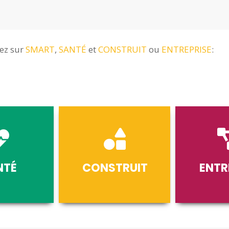
uez sur
SMART
,
SANTÉ
et
CONSTRUIT
ou
ENTREPRISE
:
NTÉ
CONSTRUIT
ENTR