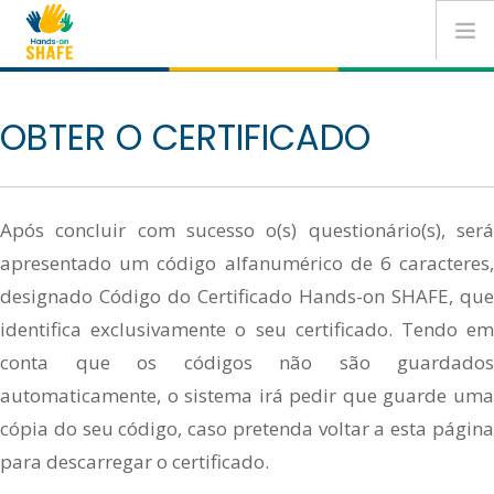
Please
Passar para o conteúdo principal
note:
This
website
INÍCIO
OBTER O CERTIFICADO
includes
an
CONHEÇA AS PERSONAS
accessibility
Após concluir com sucesso o(s) questionário(s), será
system.
MÓDULOS DE FORMAÇÃO
apresentado um código alfanumérico de 6 caracteres,
designado Código do Certificado Hands-on SHAFE, que
CERTIFICADOS
identifica exclusivamente o seu certificado. Tendo em
conta que os códigos não são guardados
automaticamente, o sistema irá pedir que guarde uma
NOTÍCIAS E EVENTOS
cópia do seu código, caso pretenda voltar a esta página
para descarregar o certificado.
CONTACTOS