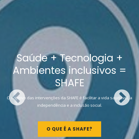
Saúde + Tecnologia +
Ambientes inclusivos =
SHAFE
O objetivo das intervenções da SHAFE é facilitar a vida saudável, a
independência e a inclusão social.
O QUE É A SHAFE?