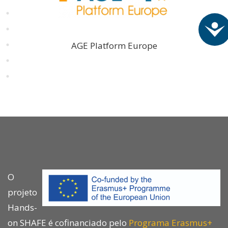
A
AGE Platform Europe
O
projeto
Hands-
on SHAFE é cofinanciado pelo
Programa Erasmus+