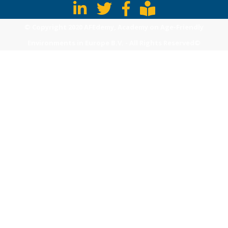
© Copyright 2020 AFEdemy, Academy on Age-Friendly
Environments in Europe B.V. - All Rights Reserved©