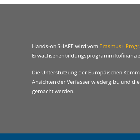
open
an
accessibility
menu.
Hands-on SHAFE wird vom
Erasmus+ Pro
Erwachsenenbildungsprogramm kofinanzie
Die Unterstützung der Europäischen Kommissi
Ansichten der Verfasser wiedergibt, und di
gemacht werden.