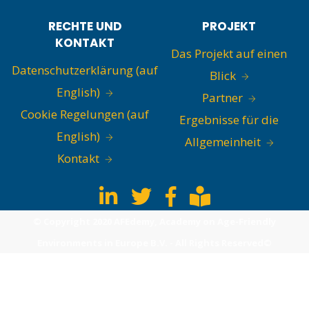
RECHTE UND
PROJEKT
KONTAKT
Das Projekt auf einen
Datenschutzerklärung (auf
Blick
English)
Partner
Cookie Regelungen (auf
Ergebnisse für die
English)
Allgemeinheit
Kontakt
© Copyright 2020 AFEdemy, Academy on Age-Friendly
Environments in Europe B.V. - All Rights Reserved©