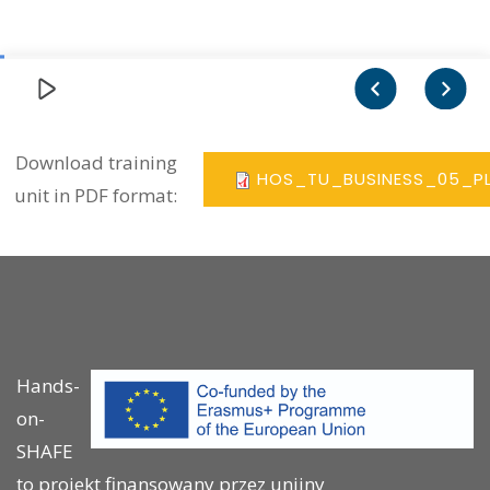
Download training
HOS_TU_BUSINESS_05_PL
unit in PDF format:
Hands-
on-
SHAFE
to projekt finansowany przez unijny