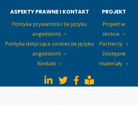
ASPEKTY PRAWNE I KONTAKT
PROJEKT
Polityka prywatności (w języku
Projekt w
angielskim)
skrócie
Polityka dotycząca cookies (w języku
Partnerzy
angielskim)
Dostępne
Kontakt
materiały
© Copyright 2020 AFEdemy, Academy on Age-Friendly
Environments in Europe B.V. - All Rights Reserved©