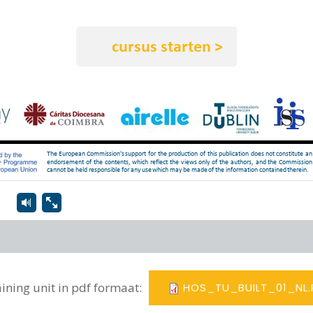
ining unit in pdf formaat:
HOS_TU_BUILT_01_NL.