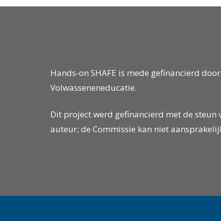
open
an
accessibility
menu.
Hands-on SHAFE is mede gefinancierd door
Volwasseneneducatie.
Dit project werd gefinancierd met de steun 
auteur; de Commissie kan niet aansprakelijk